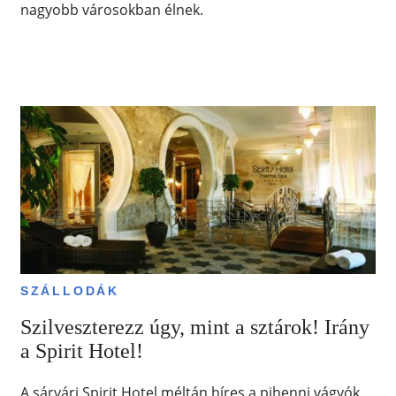
nagyobb városokban élnek.
SZÁLLODÁK
Szilveszterezz úgy, mint a sztárok! Irány
a Spirit Hotel!
A sárvári Spirit Hotel méltán híres a pihenni vágyók