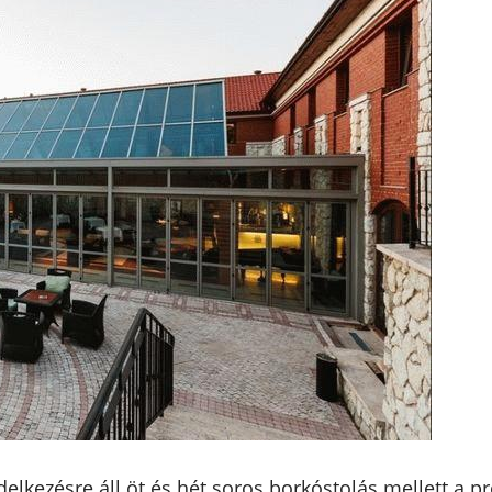
lkezésre áll öt és hét soros borkóstolás mellett a p