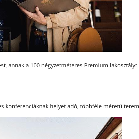
zést, annak a 100 négyzetméteres Premium lakosztályt k
 és konferenciáknak helyet adó, többféle méretű terem