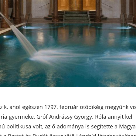
ezik, ahol egészen 1797. február ötödikéig megyünk vi
ária gyermeke, Gróf Andrássy György. Róla annyit kell
mú politikusa volt, az ő adománya is segítette a Ma