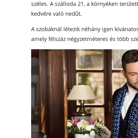
széles. A szálloda 21, a környéken terüle
kedvére való nedűt.
A szobáknál létezik néhány igen kívánatos,
amely félszáz négyzetméteres és több sze