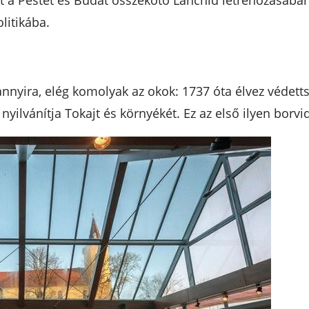
ütt a Pestet és Budát összekötő Lánchíd létrehozásába
litikába.
annyira, elég komolyak az okok: 1737 óta élvez védetts
nyilvánítja Tokajt és környékét. Ez az első ilyen borvid