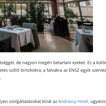
ttséggel, de nagyon megéri betartani ezeket. Ez a kül
zetes szőlő birtokokra, a falvakra az ENSZ egyik szervez
.
yen szolgáltatásokat kínál az
Andrássy Hotel
, ugyanis