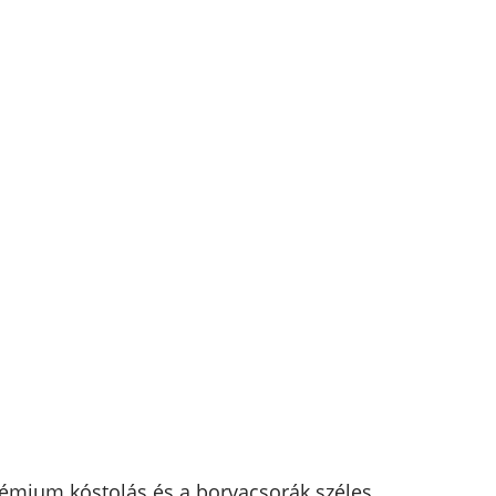
rémium kóstolás és a borvacsorák széles