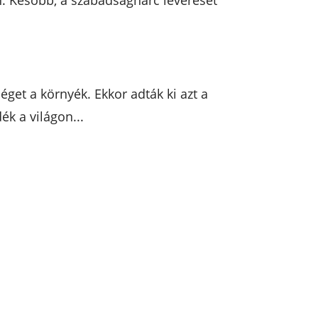
n. Később, a szabadságharc leverését
éget a környék. Ekkor adták ki azt a
ék a világon...