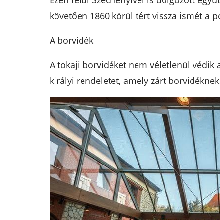
Ezen felül Széchényivel is dolgozott egy
követően 1860 körül tért vissza ismét a po
A borvidék
A tokaji borvidéket nem véletlenül védik 
királyi rendeletet, amely zárt borvidéknek 