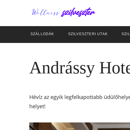
SZÁLLODÁK
SZILVESZTERI UTAK
SZI
Andrássy Hote
Hévíz az egyik legfelkapottabb üdülőhelye
helyet!