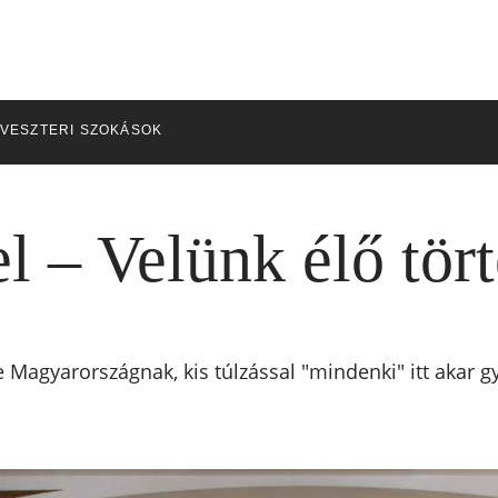
LVESZTERI SZOKÁSOK
l – Velünk élő tör
 Magyarországnak, kis túlzással "mindenki" itt akar gy