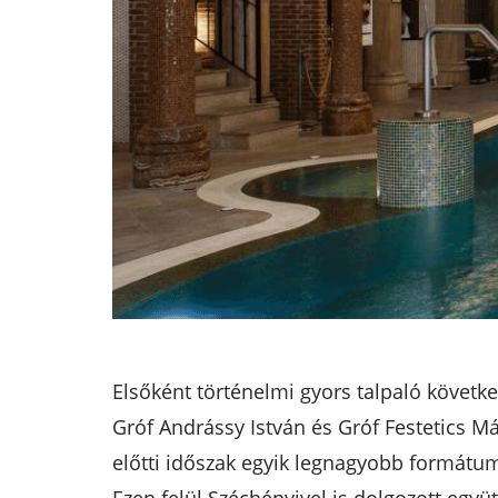
Elsőként történelmi gyors talpaló követk
Gróf Andrássy István és Gróf Festetics M
előtti időszak egyik legnagyobb formátu