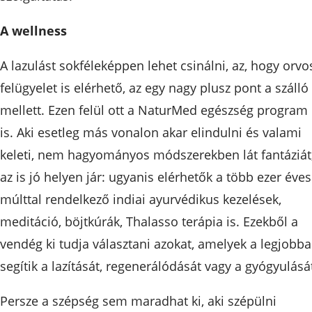
A wellness
A lazulást sokféleképpen lehet csinálni, az, hogy orvo
felügyelet is elérhető, az egy nagy plusz pont a szálló
mellett. Ezen felül ott a NaturMed egészség program
is. Aki esetleg más vonalon akar elindulni és valami
keleti, nem hagyományos módszerekben lát fantáziát
az is jó helyen jár: ugyanis elérhetők a több ezer éves
múlttal rendelkező indiai ayurvédikus kezelések,
meditáció, böjtkúrák, Thalasso terápia is. Ezekből a
vendég ki tudja választani azokat, amelyek a legjobb
segítik a lazítását, regenerálódását vagy a gyógyulásá
Persze a szépség sem maradhat ki, aki szépülni