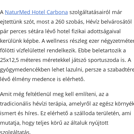
A
NaturMed Hotel Carbona
szolgáltatásairól már
ejtettünk szót, most a 260 szobás, Hévíz belvárosától
pár perces sétára lévő hotel fizikai adottságaival
kerülünk képbe. A wellness részleg ezer négyzetméte
fölötti vízfelülettel rendelkezik. Ebbe beletartozik a
25x12,5 méteres méretekkel játszó sportuszoda is. A
gyógymedencékben lehet lazulni, persze a szabadtér
lévő élmény medence is elérhető.
Amit még feltétlenül meg kell említeni, az a
tradicionális hévízi terápia, amelyről az egész környé
ismert és híres. Ez elérhető a szálloda területén, ami
mutatja, hogy teljes körű az általuk nyújtott
szolgáltatás.