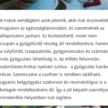
A másik vendégkört azok jelentik, akik már észrevetté
magukon az egészségkárosodást, és szeretnének az
állapotukon javítani. Ez kivitelezhető, mivel nem
csupán a gyógyfürdő részleg áll rendelkezésre, hane
a súlyfürdő, iszappakolás, gyógymasszázs és számtal
más gyógyulási lehetőség is. Az előbbi felsorolás -
számítástechnikai nyelven szólva - a gyógyulás hardv
része. Szerencsére a szoftver is rendben található,
ugyanis belgyógyász szakorvos és reumatológus is a
betegek rendelkezésére áll. Így a jól képzett személyze
mindenféle helyzetben tud segíteni.