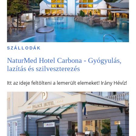
SZÁLLODÁK
NaturMed Hotel Carbona - Gyógyulás,
lazítás és szilveszterezés
Itt az ideje feltölteni a lemerült elemeket! Irány Hévíz!